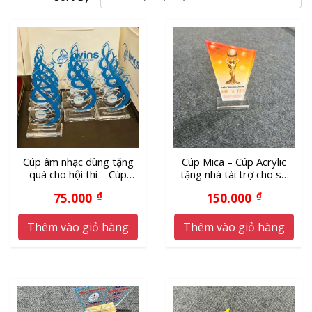
Cúp âm nhạc dùng tặng
Cúp Mica – Cúp Acrylic
quà cho hội thi – Cúp
tặng nhà tài trợ cho sự
tặng quà cho học viên
kiện giá xưởng
75.000
₫
150.000
₫
Thêm vào giỏ hàng
Thêm vào giỏ hàng