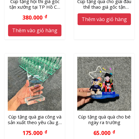
Cúp tặng hội thi giá gốc
Cúp tặng quà cho giải đấu
tận xưởng tại TP Hồ Chí
thể thao giá gốc tận
Minh
xưởng
380.000
₫
Thêm vào giỏ hàng
Thêm vào giỏ hàng
Cúp tặng quà gia công và
Cúp tặng quà quà cho bé
sản xuất theo yêu cầu giá
ngày ra trường
xưởng
175.000
₫
65.000
₫