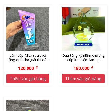
Làm cúp Mica (acrylic)
Quà tặng kỷ niệm chương
tặng quà cho giải thi đấu
– Cúp lưu niệm làm quà
giá xưởng, giao nhanh
tặng
120.000
₫
180.000
₫
Thêm vào giỏ hàng
Thêm vào giỏ hàng