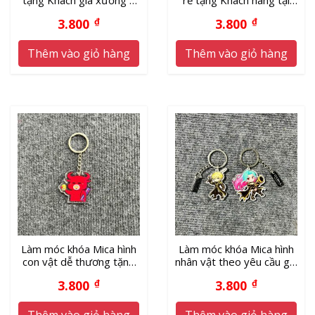
Giao hàng toàn quốc
TP HCM
3.800
₫
3.800
₫
Thêm vào giỏ hàng
Thêm vào giỏ hàng
Làm móc khóa Mica hình
Làm móc khóa Mica hình
con vật dễ thương tặng
nhân vật theo yêu cầu giá
quà
xưởng
3.800
₫
3.800
₫
Thêm vào giỏ hàng
Thêm vào giỏ hàng