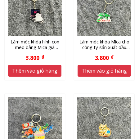
Làm móc khóa hình con
Làm móc khóa Mica cho
mèo bằng Mica giá
công ty sản xuất dầu
xưởng
nhớt
3.800
₫
3.800
₫
Thêm vào giỏ hàng
Thêm vào giỏ hàng