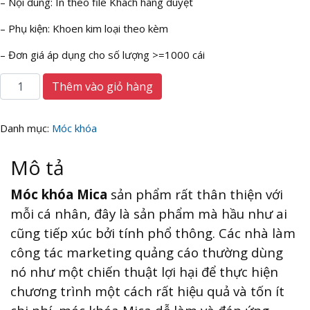
– Nội dung: In theo file Khách hàng duyệt
– Phụ kiện: Khoen kim loại theo kèm
– Đơn giá áp dụng cho số lượng >=1000 cái
Làm
Thêm vào giỏ hàng
móc
khóa
hình
Danh mục:
Móc khóa
con
mèo
Mô tả
bằng
Mica
Móc khóa Mica
sản phẩm rất thân thiện với
giá
mỗi cá nhân, đây là sản phẩm mà hầu như ai
xưởng
cũng tiếp xúc bởi tính phổ thông. Các nhà làm
số
lượng
công tác marketing quảng cáo thường dùng
nó như một chiến thuật lợi hại để thực hiện
chương trình một cách rất hiệu quả và tốn ít