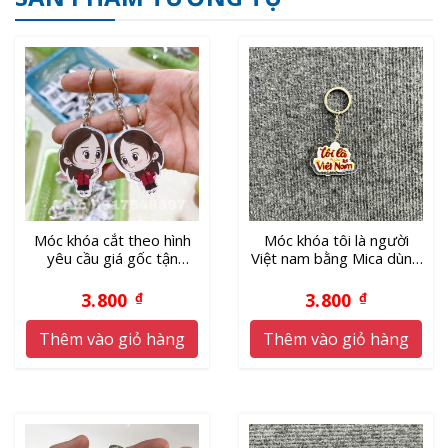
Móc khóa cắt theo hình
Móc khóa tôi là người
yêu cầu giá gốc tận
Việt nam bằng Mica dùng
xưởng
làm quà tặng
3.800
3.800
₫
₫
Thêm vào giỏ hàng
Thêm vào giỏ hàng