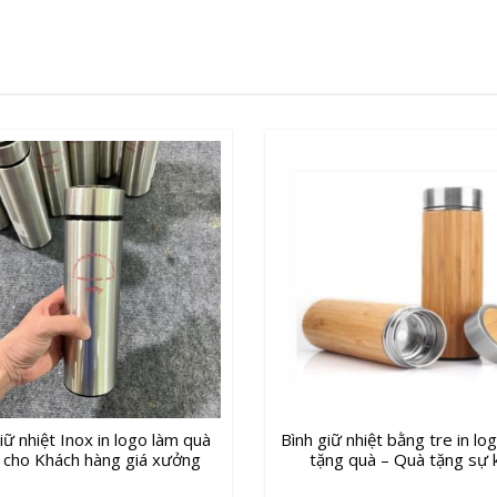
làm
quà
tặng
-
Quà
tặng
dùng
trong
sự
kiện
số
lượng
iữ nhiệt Inox in logo làm quà
Bình giữ nhiệt bằng tre in lo
 cho Khách hàng giá xưởng
tặng quà – Quà tặng sự 