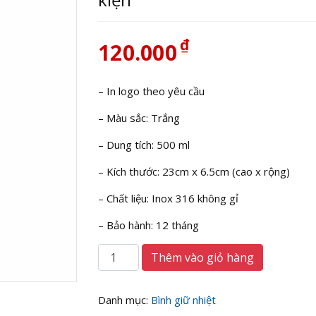
₫
120.000
– In logo theo yêu cầu
– Màu sắc: Trắng
– Dung tích: 500 ml
– Kích thước: 23cm x 6.5cm (cao x rộng)
– Chất liệu: Inox 316 không gỉ
– Bảo hành: 12 tháng
Bình
Thêm vào giỏ hàng
giữ
nhiệt
in
Danh mục:
Bình giữ nhiệt
logo