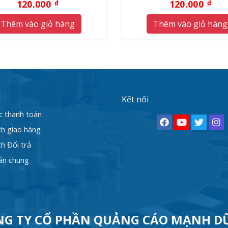
120.000
120.000
₫
₫
Thêm vào giỏ hàng
Thêm vào giỏ hàng
Kết nối
c thanh toán
ch giao hàng
h Đổi trả
ản chung
NG TY CỔ PHẦN QUẢNG CÁO MẠNH D