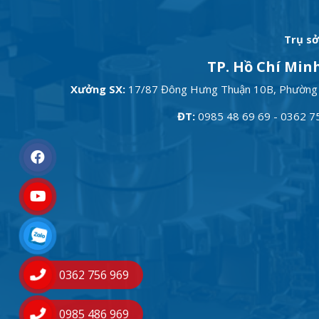
Trụ sở
TP. Hồ Chí Min
Xưởng SX:
17/87 Đông Hưng Thuận 10B, Phường
ĐT:
0985 48 69 69 - 0362 7
0362 756 969
0985 486 969