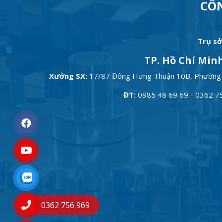
CÔ
Trụ sở
TP. Hồ Chí Min
Xưởng SX:
17/87 Đông Hưng Thuận 10B, Phường
ĐT:
0985 48 69 69 - 0362 7
0362 756 969