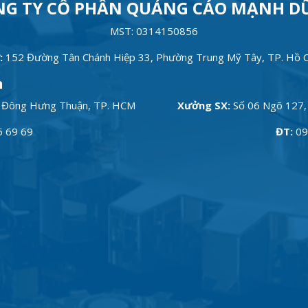
NG TY CỔ PHẦN QUẢNG CÁO MẠNH D
MST: 0314150856
:
152 Đường Tân Chánh Hiệp 33, Phường Trung Mỹ Tây, TP. Hồ C
h
 Đông Hưng Thuận, TP. HCM
Xưởng SX:
Số 06 Ngõ 127, 
5 69 69
ĐT:
09