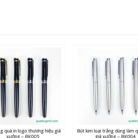
-
BK001
số
lượng
g quà in logo thương hiệu giá
Bút kim loại trắng dùng làm 
xưởng – BK005
giá xưởng – BK004