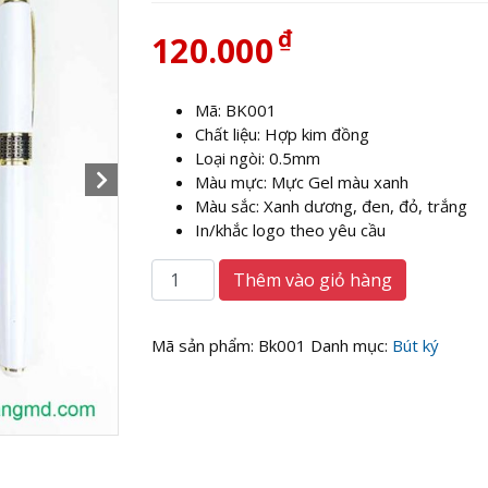
₫
120.000
Mã: BK001
Chất liệu: Hợp kim đồng
Loại ngòi: 0.5mm
Màu mực: Mực Gel màu xanh
Màu sắc: Xanh dương, đen, đỏ, trắng
In/khắc logo theo yêu cầu
Bút
Thêm vào giỏ hàng
ký
kim
loại
Mã sản phẩm:
Bk001
Danh mục:
Bút ký
in
hoặc
khắc
tên
giá
xưởng