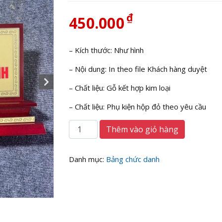
₫
450.000
– Kích thước: Như hình
– Nội dung: In theo file Khách hàng duyệt
– Chất liệu: Gỗ kết hợp kim loại
– Chất liệu: Phụ kiện hộp đỏ theo yêu cầu
Làm
Thêm vào giỏ hàng
bảng
tên
để
Danh mục:
Bảng chức danh
bàn,
bảng
chức
danh
dùng