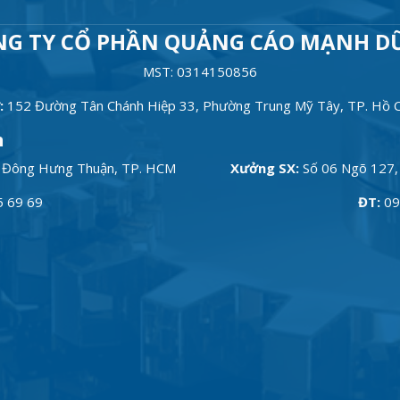
NG TY CỔ PHẦN QUẢNG CÁO MẠNH D
MST: 0314150856
:
152 Đường Tân Chánh Hiệp 33, Phường Trung Mỹ Tây, TP. Hồ C
h
 Đông Hưng Thuận, TP. HCM
Xưởng SX:
Số 06 Ngõ 127, 
5 69 69
ĐT:
09