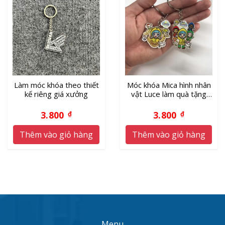
Làm móc khóa theo thiết
Móc khóa Mica hình nhân
kế riêng giá xưởng
vật Luce làm quà tặng
năm Thánh 2025
3.800
3.800
₫
₫
Thêm vào giỏ hàng
Thêm vào giỏ hàng
Menu