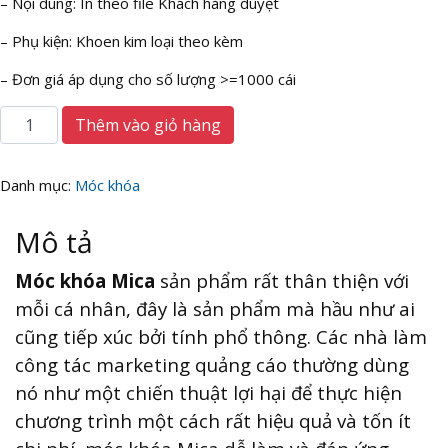
– Nội dung: In theo file Khách hàng duyệt
– Phụ kiện: Khoen kim loại theo kèm
– Đơn giá áp dụng cho số lượng >=1000 cái
Móc
Thêm vào giỏ hàng
khóa
Mica
in
Danh mục:
Móc khóa
hình
theo
Mô tả
thiết
kế
Móc khóa Mica
sản phẩm rất thân thiện với
giá
mỗi cá nhân, đây là sản phẩm mà hầu như ai
xưởng
cũng tiếp xúc bởi tính phổ thông. Các nhà làm
số
lượng
công tác marketing quảng cáo thường dùng
nó như một chiến thuật lợi hại để thực hiện
chương trình một cách rất hiệu quả và tốn ít